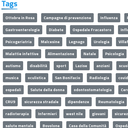
Tags
Ottobre in Rosa
Campagne di prevenzione
Influenza
Gastroenterologia
Diabete
Ospedale Fracastoro
Inf
Psicogeriatria
Malcesine
Legnago
Urologia
Villa
Malattie infettive
Alimentazione
Natale
Psicologia
autismo
disabilità
sport
Lazise
anziani
scuo
musica
oculistica
San Bonifacio
Radiologia
covi
ospedali
Salute della donna
odontostomatologia
Cer
CRU9
sicurezza stradale
dipendenze
Reumatologia
radioterapia
Infermieri
west nile
giovani
sicure
salute mentale
Bovolone
Casa della Comunità
Ospeda