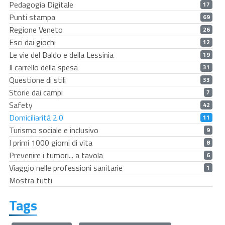
Pedagogia Digitale
17
Punti stampa
69
Regione Veneto
26
Esci dai giochi
12
Le vie del Baldo e della Lessinia
19
Il carrello della spesa
31
Questione di stili
33
Storie dai campi
7
Safety
42
Domiciliarità 2.0
11
Turismo sociale e inclusivo
9
I primi 1000 giorni di vita
8
Prevenire i tumori... a tavola
6
Viaggio nelle professioni sanitarie
1
Mostra tutti
Tags