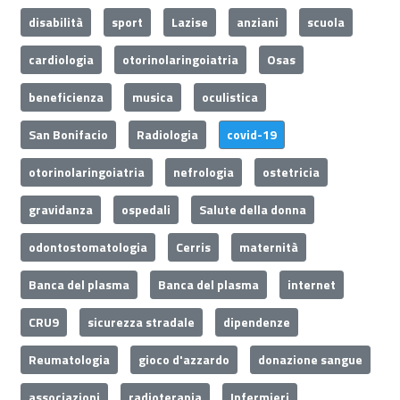
disabilità
sport
Lazise
anziani
scuola
cardiologia
otorinolaringoiatria
Osas
beneficienza
musica
oculistica
San Bonifacio
Radiologia
covid-19
otorinolaringoiatria
nefrologia
ostetricia
gravidanza
ospedali
Salute della donna
odontostomatologia
Cerris
maternità
Banca del plasma
Banca del plasma
internet
CRU9
sicurezza stradale
dipendenze
Reumatologia
gioco d'azzardo
donazione sangue
associazioni
radioterapia
Infermieri