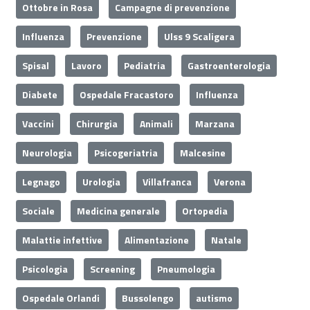
Ottobre in Rosa
Campagne di prevenzione
Influenza
Prevenzione
Ulss 9 Scaligera
Spisal
Lavoro
Pediatria
Gastroenterologia
Diabete
Ospedale Fracastoro
Influenza
Vaccini
Chirurgia
Animali
Marzana
Neurologia
Psicogeriatria
Malcesine
Legnago
Urologia
Villafranca
Verona
Sociale
Medicina generale
Ortopedia
Malattie infettive
Alimentazione
Natale
Psicologia
Screening
Pneumologia
Ospedale Orlandi
Bussolengo
autismo