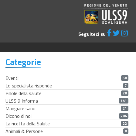
Seguiteci su
Categorie
Eventi
50
Lo specialista risponde
7
Pillole della salute
28
ULSS 9 Informa
141
Mangiare sano
21
Dicono di noi
204
La ricetta della Salute
22
Animali & Persone
8