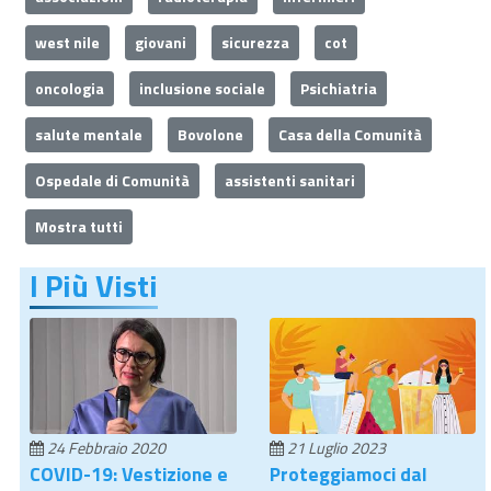
west nile
giovani
sicurezza
cot
oncologia
inclusione sociale
Psichiatria
salute mentale
Bovolone
Casa della Comunità
Ospedale di Comunità
assistenti sanitari
Mostra tutti
I Più Visti
24 Febbraio 2020
21 Luglio 2023
COVID-19: Vestizione e
Proteggiamoci dal