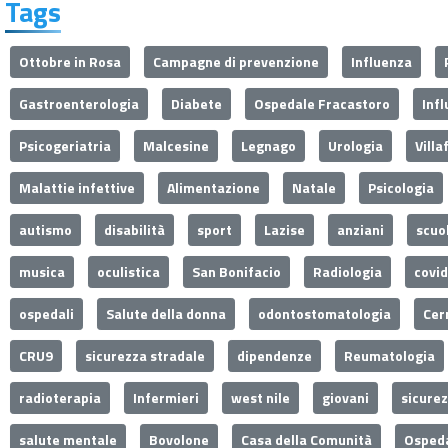
Tags
Ottobre in Rosa
Campagne di prevenzione
Influenza
Gastroenterologia
Diabete
Ospedale Fracastoro
Inf
Psicogeriatria
Malcesine
Legnago
Urologia
Villa
Malattie infettive
Alimentazione
Natale
Psicologia
autismo
disabilità
sport
Lazise
anziani
scuo
musica
oculistica
San Bonifacio
Radiologia
covi
ospedali
Salute della donna
odontostomatologia
Cer
CRU9
sicurezza stradale
dipendenze
Reumatologia
radioterapia
Infermieri
west nile
giovani
sicure
salute mentale
Bovolone
Casa della Comunità
Ospeda