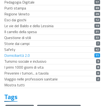
Pedagogia Digitale
17
Punti stampa
69
Regione Veneto
26
Esci dai giochi
12
Le vie del Baldo e della Lessinia
19
Il carrello della spesa
31
Questione di stili
33
Storie dai campi
7
Safety
42
Domiciliarità 2.0
11
Turismo sociale e inclusivo
9
I primi 1000 giorni di vita
8
Prevenire i tumori... a tavola
6
Viaggio nelle professioni sanitarie
2
Mostra tutti
Tags