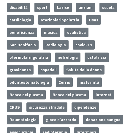
disabilità
sport
Lazise
anziani
scuola
cardiologia
otorinolaringoiatria
Osas
beneficienza
musica
oculistica
San Bonifacio
Radiologia
covid-19
otorinolaringoiatria
nefrologia
ostetricia
gravidanza
ospedali
Salute della donna
odontostomatologia
Cerris
maternità
Banca del plasma
Banca del plasma
internet
CRU9
sicurezza stradale
dipendenze
Reumatologia
gioco d'azzardo
donazione sangue
associazioni
radioterapia
Infermieri