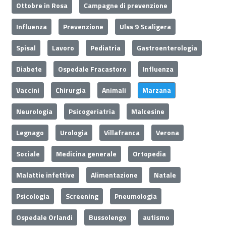
Ottobre in Rosa
Campagne di prevenzione
Influenza
Prevenzione
Ulss 9 Scaligera
Spisal
Lavoro
Pediatria
Gastroenterologia
Diabete
Ospedale Fracastoro
Influenza
Vaccini
Chirurgia
Animali
Marzana
Neurologia
Psicogeriatria
Malcesine
Legnago
Urologia
Villafranca
Verona
Sociale
Medicina generale
Ortopedia
Malattie infettive
Alimentazione
Natale
Psicologia
Screening
Pneumologia
Ospedale Orlandi
Bussolengo
autismo