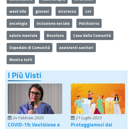
west nile
giovani
sicurezza
cot
oncologia
inclusione sociale
Psichiatria
salute mentale
Bovolone
Casa della Comunità
Ospedale di Comunità
assistenti sanitari
Mostra tutti
I Più Visti
24 Febbraio 2020
21 Luglio 2023
COVID-19: Vestizione e
Proteggiamoci dal