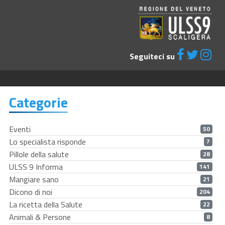
Seguiteci su
Categorie
Eventi
50
Lo specialista risponde
7
Pillole della salute
28
ULSS 9 Informa
141
Mangiare sano
21
Dicono di noi
204
La ricetta della Salute
22
Animali & Persone
8