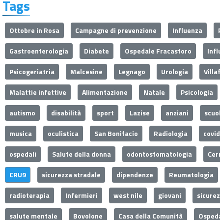
Tags
Ottobre in Rosa
Campagne di prevenzione
Influenza
Gastroenterologia
Diabete
Ospedale Fracastoro
Inf
Psicogeriatria
Malcesine
Legnago
Urologia
Villa
Malattie infettive
Alimentazione
Natale
Psicologia
autismo
disabilità
sport
Lazise
anziani
scuo
musica
oculistica
San Bonifacio
Radiologia
covi
ospedali
Salute della donna
odontostomatologia
Cer
CRU9
sicurezza stradale
dipendenze
Reumatologia
radioterapia
Infermieri
west nile
giovani
sicure
salute mentale
Bovolone
Casa della Comunità
Ospeda